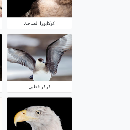
كوكابورا الضاحك
كركر قطبي