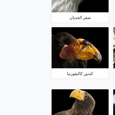
صقر الجديان
كندور كاليفورنيا