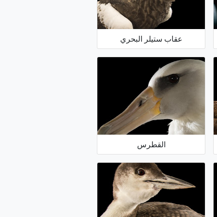
عقاب ستيلر البحري
القطرس