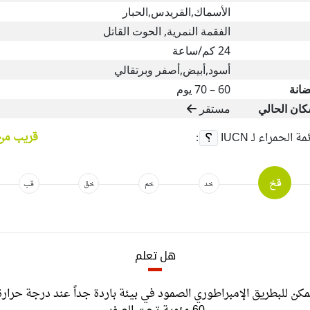
الأسماك,القريدس,الحبار
الفقمة النمرية, الحوت القاتل
24 كم/ساعة
أسود,أبيض,أصفر وبرتقالي
ضانة
60 – 70 يوم
كان الحالي
مستقر
قريب من 
ئمة الحمراء لـ
IUCN
:
قخ
خد
خم
خق
قب
هل تعلم
للبطريق الإمبراطوري الصمود في بيئة باردة جداً عند درجة حرارة
60 مئوية تحت الصفر.