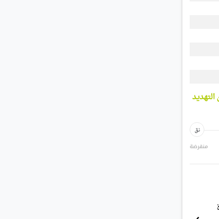
التهديد
نق
منقرضة
بطريق إمبراطور هو الأكبر حجمًا بين جميع طيور ال
›