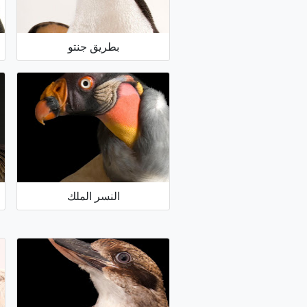
بطريق جنتو
النسر الملك