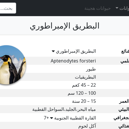
وانات
حيوانات هجينة
البطريق الإمبراطوري
ائع
البطريق الإمبراطوري
علمي
Aptenodytes forsteri
طيور
البطريقيات
22 – 45 كغم
100 – 120 سم
لعمر
15 – 20 سنة
لبيئي
مياه البحر،الجليد،السواحل القطبية
لجغرافي
القارة القطبية الجنوبية
+7
غذائي
آكل لحوم