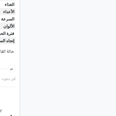
الغذاء
الأعداء
السرعة
الألوان
فترة الح
إتجاه الس
حالة القا
غم
أقل خطورة
هو الأكبر حجمًا بين جميع طيور البطريق.
يمكن 
‹