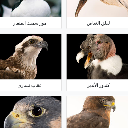
لقلق الغياض
مور سميك المنقار
كندور الأنديز
عقاب نساري