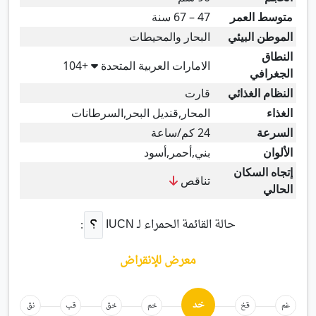
متوسط العمر
47 – 67 سنة
الموطن البيئي
البحار والمحيطات
النطاق
الامارات العربية المتحدة
+104
الجغرافي
النظام الغذائي
قارت
الغذاء
المحار,قنديل البحر,السرطانات
السرعة
24 كم/ساعة
الألوان
بني,أحمر,أسود
إتجاه السكان
تناقص
الحالي
حالة القائمة الحمراء لـ
IUCN
:
معرض للإنقراض
خد
غم
قخ
خم
خق
قب
نق