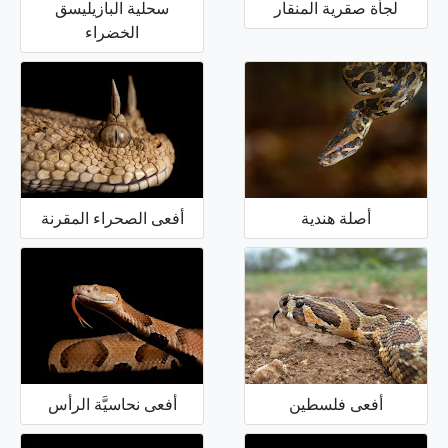
لجأة صقرية المنقار
سحلية البازيليسق
الخضراء
أصلة هندية
أفعى الصحراء المقرنة
أفعى فلسطين
أفعى نحاسيَّة الرأس