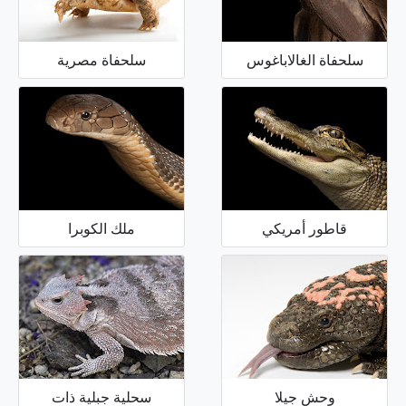
سلحفاة الغالاباغوس
سلحفاة مصرية
قاطور أمريكي
ملك الكوبرا
وحش جيلا
سحلية جبلية ذات