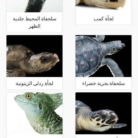
لجأة كمب
سلحفاة المحيط جلدية
الظهر
سلحفاة بحرية خضراء
لجأة ردلي الزيتونية