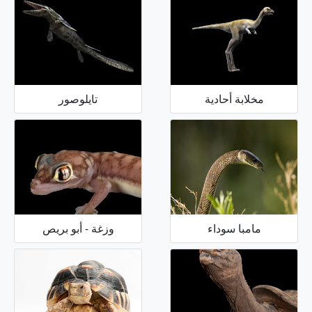
مخلابة أحادية
تايلوصور
مامبا سوداء
وزغة - أبو بريص