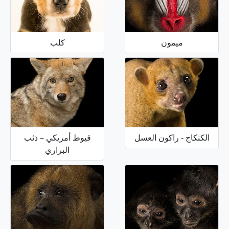
ميمون
كلب
الكنكاج - راكون العسل
قيوط أمريكي – ذئب
البراري