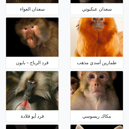
سعدان عنكبوتي
سعدان العواء
طمارين أسدي مذهب
قرد الرباح – بابون
مكاك ريسوسي
قرد أبو قلادة