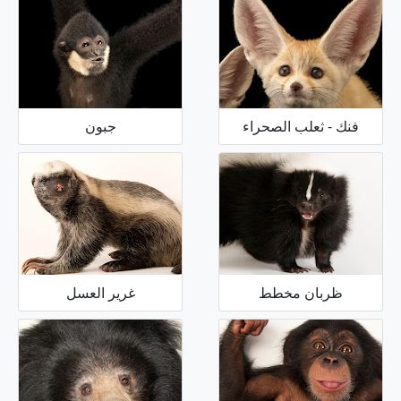
فنك - ثعلب الصحراء
جبون
ظربان مخطط
غرير العسل