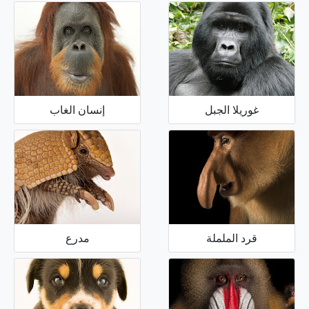
غوريلا الجبل
إنسان الغاب
قرد الململة
مدرع