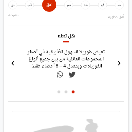
خق
غم
قخ
خد
خم
قب
نق
منقرضة
أقل خطورة
هل تعلم
تعيش غوريلا السهول الأفريقية في أصغر
›
‹
المجموعات العائلية من بين جميع أنواع
الغوريلات وبمعدل 4 – 8 أعضاء فقط.