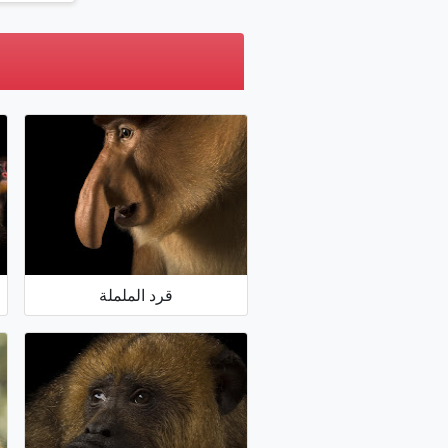
قرد الململة