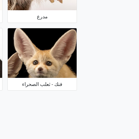
مدرع
فنك - ثعلب الصحراء