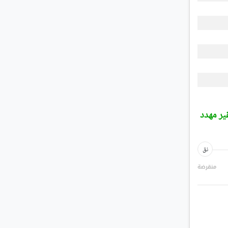
ير مهدد
نق
منقرضة