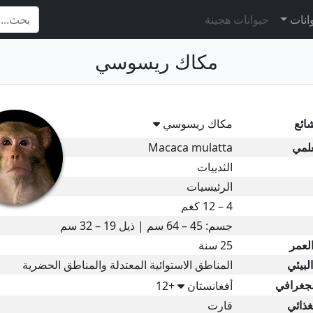
وانات
حيوانات هجينة
مكاك ريسوسي
ائع
مكاك ريسوسي
علمي
Macaca mulatta
الثدييات
الرئيسيات
4 – 12 كغم
جسم: 45 – 64 سم | ذيل 19 – 32 سم
لعمر
25 سنة
لبيئي
المناطق الاستوائية المعتدلة والمناطق الحضرية
لجغرافي
أفغانستان
+12
غذائي
قارت