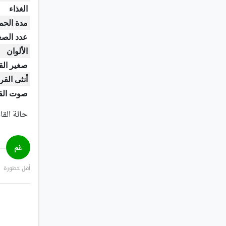
الغذاء
مدة الحم
عدد الصغ
الألوان
صغير الق
أنثى القر
صوت الق
حالة القا
غم
أقل خطورة