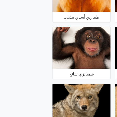
طمارين أسدي مذهب
شمبانزي شائع