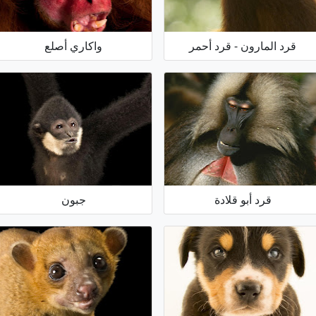
قرد المارون - قرد أحمر
واكاري أصلع
قرد أبو قلادة
جبون