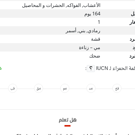
الأعشاب, الفواكه, الحشرات و المحاصيل
ل
164 يوم
ار
1
رمادي, بني, أسمر
رد
قشة
د
مي – زناءة
رد
ضحك
غ
ئمة الحمراء لـ
IUCN
:
قخ
خد
خم
خق
قب
هل تعلم