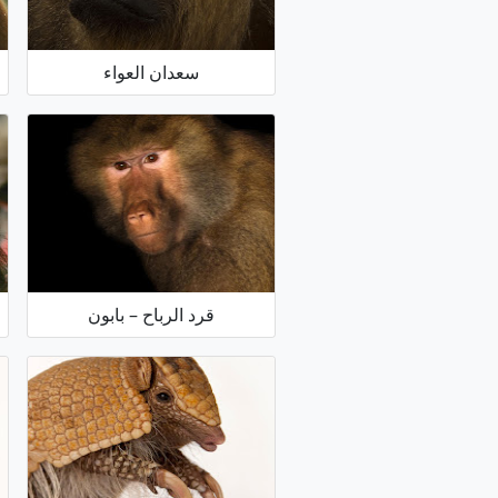
سعدان العواء
قرد الرباح – بابون