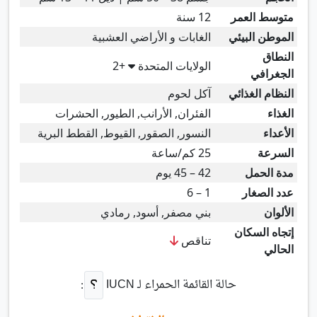
متوسط العمر
12 سنة
الموطن البيئي
الغابات و الأراضي العشبية
النطاق
الولايات المتحدة
+2
الجغرافي
النظام الغذائي
آكل لحوم
الغذاء
الفئران, الأرانب, الطيور, الحشرات
الأعداء
النسور, الصقور, القيوط, القطط البرية
السرعة
25 كم/ساعة
مدة الحمل
42 – 45 يوم
عدد الصغار
1 – 6
الألوان
بني مصفر, أسود, رمادي
إتجاه السكان
تناقص
الحالي
حالة القائمة الحمراء لـ
IUCN
: