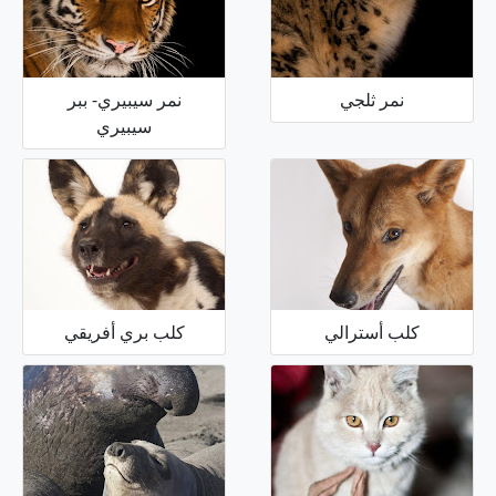
نمر ثلجي
نمر سيبيري- ببر
سيبيري
كلب أسترالي
كلب بري أفريقي