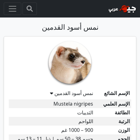
نمس أسود القدمين
الإسم الشائع
نمس أسود القدمين
الإسم العلمي
Mustela nigripes
الطائفة
الثدييات
الرتبة
اللواحم
الوزن
900 – 1000 غم
الحجم
جسم 38 – 50 سم | ذيل 11 – 13 سم