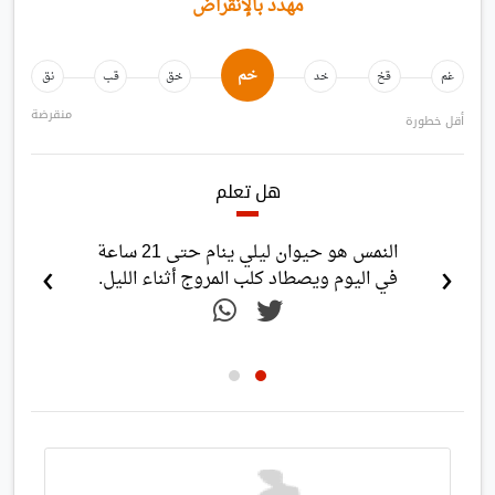
مهدد بالإنقراض
خم
غم
قخ
خد
خق
قب
نق
منقرضة
أقل خطورة
هل تعلم
النمس هو حيوان ليلي ينام حتى 21 ساعة
›
‹
في اليوم ويصطاد كلب المروج أثناء الليل.