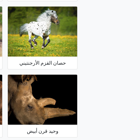
حصان القزم الأرجنتيني
وحيد قرن أبيض