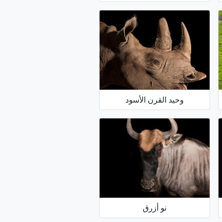
وحيد القرن الأسود
نو أزرق