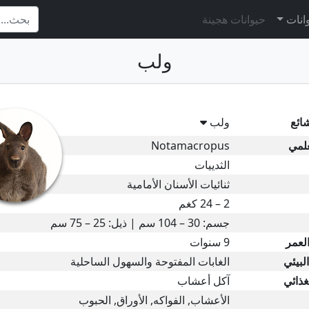
وانات
حيوانات هجينة
ولب
ائع
ولب
علمي
Notamacropus
الثدييات
ثنائيات الأسنان الأمامية
2 – 24 كغم
جسم: 30 – 104 سم | ذيل: 25 – 75 سم
لعمر
9 سنوات
لبيئي
الغابات المفتوحة والسهول الساحلية
غذائي
آكل أعشاب
الأعشاب, الفواكه, الأوراق, الحبوب