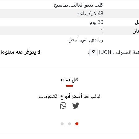
كلب دنغو, ثعالب, تماسيح
48 كم/ساعة
ل
30 يوم
ار
1
رمادي, بني, أبيض
لا يتوفر عنه معلوما
ئمة الحمراء لـ
IUCN
:
هل تعلم
يتنفس الولب من خلال جلده لبضعة 