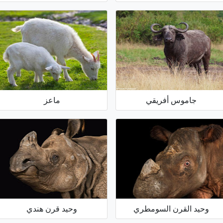
جاموس أفريقي
ماعز
وحيد القرن السومطري
وحيد قرن هندي