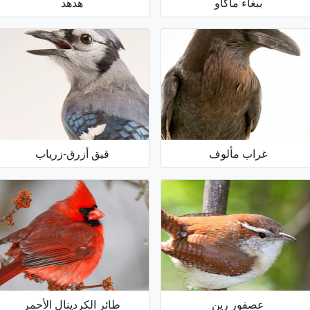
ببغاء ماكاو
هدهد
غراب مألوف
قيق أزرق-زرياب
عصفور رين
طائر الكردينال الأحمر