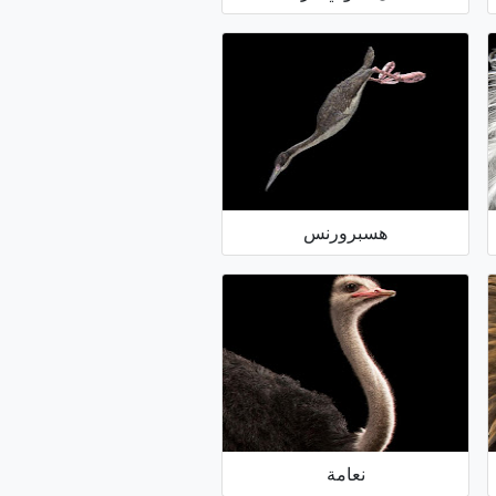
هسبرورنس
نعامة