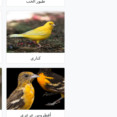
طيور الحب
كناري
أقطروس عرعري