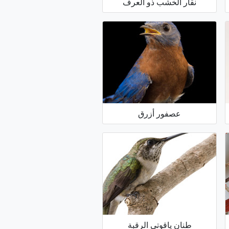
نقار الخشب ذو العرف
عصفور أزرق
طنان ياقوتي الرقبة