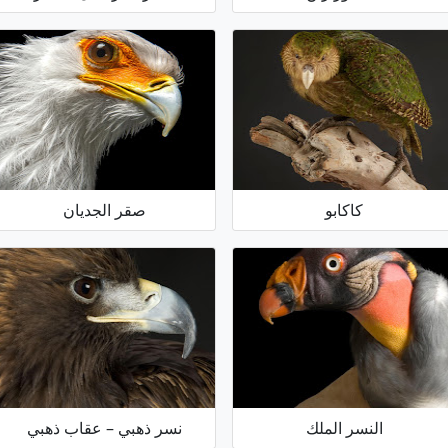
كاكابو
صقر الجديان
النسر الملك
نسر ذهبي – عقاب ذهبي