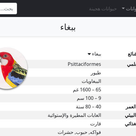
وانات
حيوانات هجينة
ببغاء
ائع
ببغاء
علمي
Psittaciformes
طيور
الببغاويات
65 – 1600 غم
9 – 100 سم
لعمر
40 – 80 سنة
لبيئي
الغابات المطيرة والإستوائية
غذائي
قارت
فواكه, حبوب, حشرات