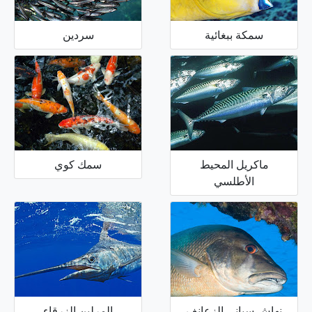
سمكة ببغائية
سردين
ماكريل المحيط
سمك كوي
الأطلسي
نهاش سياني الزعانف
المرلين الزرقاء