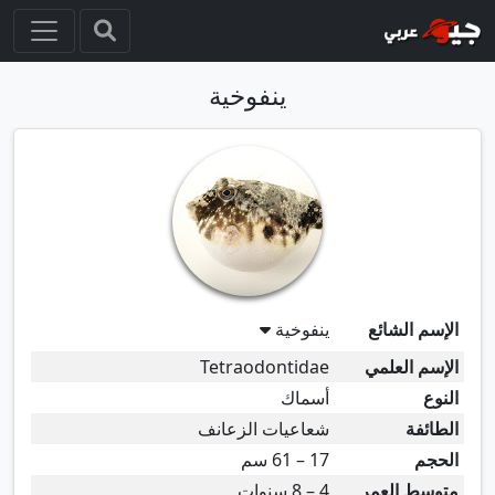
ينفوخية
الإسم الشائع
ينفوخية
الإسم العلمي
Tetraodontidae
النوع
أسماك
الطائفة
شعاعيات الزعانف
الحجم
17 – 61 سم
متوسط العمر
4 – 8 سنوات