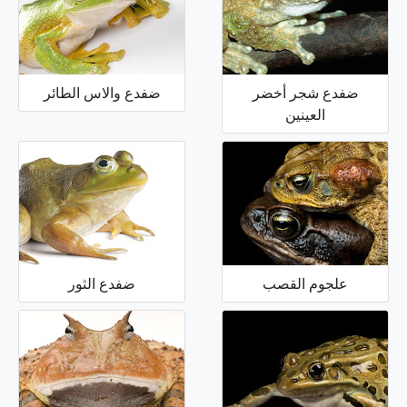
ضفدع شجر أخضر
ضفدع والاس الطائر
العينين
علجوم القصب
ضفدع الثور