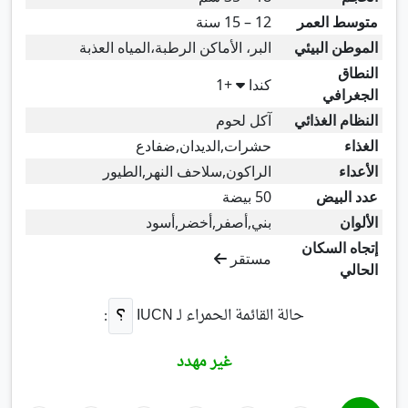
متوسط العمر
12 – 15 سنة
الموطن البيئي
البر، الأماكن الرطبة،المياه العذبة
النطاق
كندا
+1
الجغرافي
النظام الغذائي
آكل لحوم
الغذاء
حشرات,الديدان,ضفادع
الأعداء
الراكون,سلاحف النهر,الطيور
عدد البيض
50 بيضة
الألوان
بني,أصفر,أخضر,أسود
إتجاه السكان
مستقر
الحالي
حالة القائمة الحمراء لـ
IUCN
:
غير مهدد