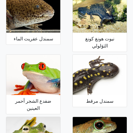
نيوت هونغ كونغ
سمندل عفريت الماء
الثؤلولي
سمندل مرقط
ضفدع الشجر أحمر
العينين