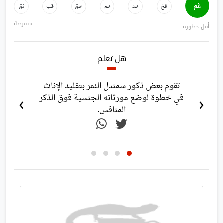
غم
قخ
خد
خم
خق
قب
نق
منقرضة
أقل خطورة
هل تعلم
تقوم بعض ذكور سمندل النمر بتقليد الإناث
›
‹
في خطوة لوضع مورثاته الجنسية فوق الذكر
المنافس.