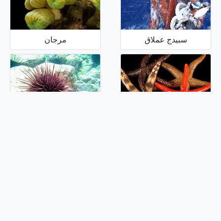
سبيدج عملاق
مرجان
نجم البحر
قنفذ البحر