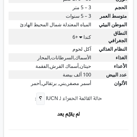
الحجم
3 – 5 متر
متوسط العمر
3 – 5 سنوات
الموطن البيئي
المياه المعتدلة شمال المحيط الهادئ
النطاق
كندا
+6
الجغرافي
النظام الغذائي
آكل لحوم
الغذاء
الأسماك,السرطانات,المحار
الأعداء
حيتان,أسماك القرش,الفقمة
عدد البيض
100 ألف بيضة
الألوان
أسمر مصفر,بني, برتقالي,أحمر
حالة القائمة الحمراء لـ
IUCN
:
لم يقيَّم بعد