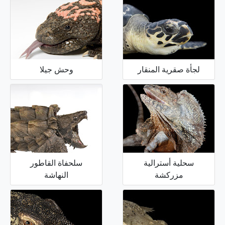
لجأة صقرية المنقار
وحش جيلا
سحلية أسترالية
سلحفاة القاطور
مزركشة
النهاشة