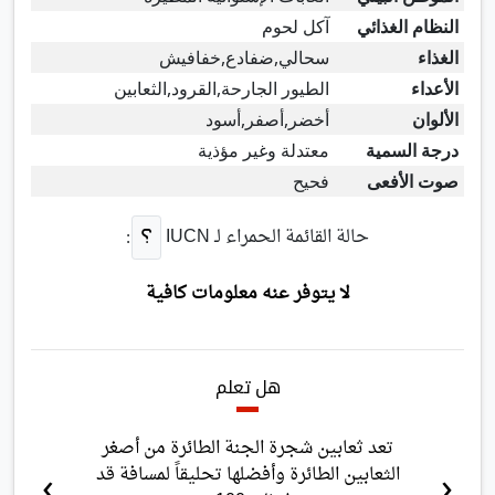
النظام الغذائي
آكل لحوم
الغذاء
سحالي,ضفادع,خفافيش
الأعداء
الطيور الجارحة,القرود,الثعابين
الألوان
أخضر,أصفر,أسود
درجة السمية
معتدلة وغير مؤذية
صوت الأفعى
فحيح
حالة القائمة الحمراء لـ
IUCN
:
لا يتوفر عنه معلومات كافية
هل تعلم
تعد ثعابين شجرة الجنة الطائرة من أصغر
›
‹
الثعابين الطائرة وأفضلها تحليقاً لمسافة قد