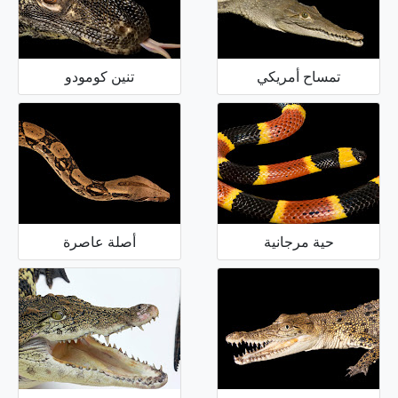
تمساح أمريكي
تنين كومودو
حية مرجانية
أصلة عاصرة