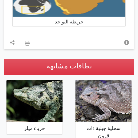
خريطة التواجد
بطاقات مشابهة
سحلية جبلية ذات
حرباء ميلر
قرون