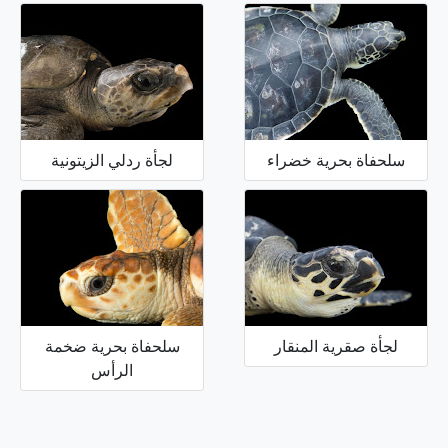
سلحفاة بحرية خضراء
لجأة ردلي الزيتونية
لجأة صقرية المنقار
سلحفاة بحرية ضخمة
الرأس