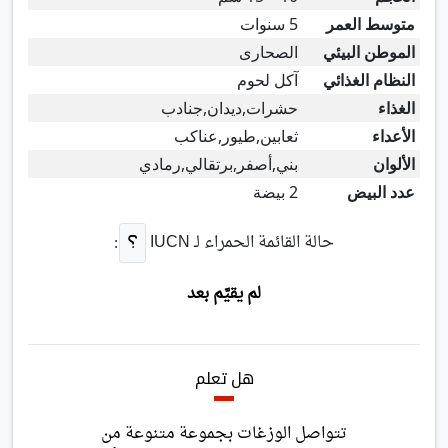
متوسط العمر
5 سنوات
الموطن البيئي
الصحارى
النظام الغذائي
آكل لحوم
الغذاء
حشرات,ديدان,جنادب
الأعداء
ثعابين,طيور,عناكب
الألوان
بني,أصفر,برتقالي,رمادي
عدد البيض
2 بيضة
حالة القائمة الحمراء لـ
IUCN
:
لم يقيَّم بعد
هل تعلم
تتواصل الوزغات بجموعة متنوعة من