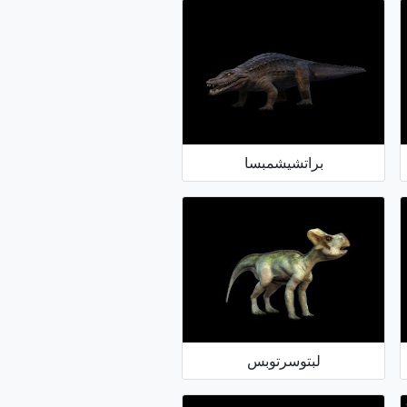
براتشيشمبسا
لبتوسرتوبس