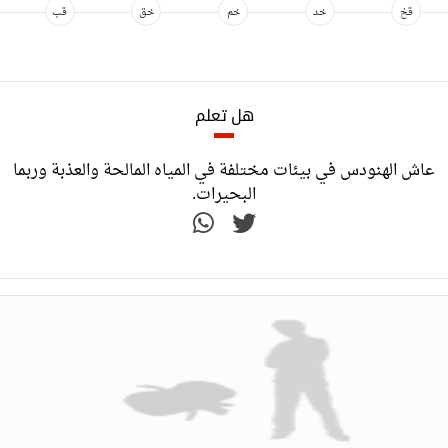
قخ
خد
خم
خق
قب
هل تعلم
عاش الهنودس في بيئات مختلفة في المياه المالحة والعذبة وربما
البحيرات.