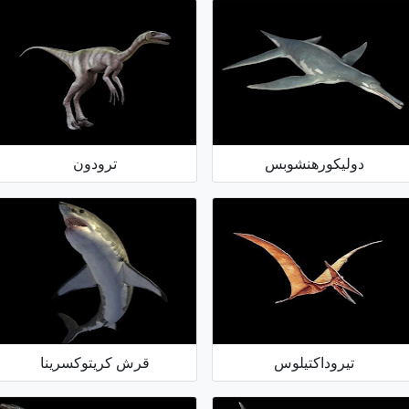
دوليكورهنشوبس
ترودون
تيروداكتيلوس
قرش كريتوكسرينا