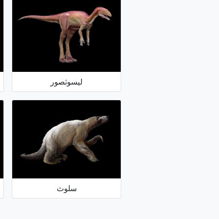
ليسوثصور
سلوث