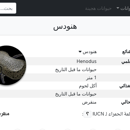
وانات
حيوانات هجينة
هنودس
ائع
هنودس
علمي
Henodus
حيوانات ما قبل التاريخ
1 متر
غذائي
آكل لحوم
حيوانات ما قبل التاريخ
حالي
منقرض
منقرض
ئمة الحمراء لـ
IUCN
: