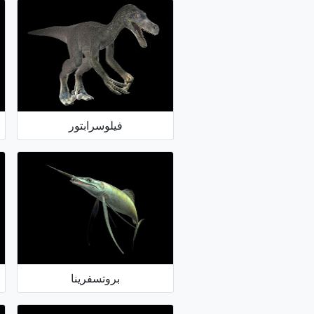
فيلوسرابتور
بروتسفرينا