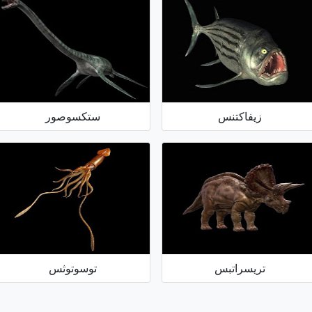
زيفاكتنس
ستكسوصور
تريسراتبس
توسوتوثس