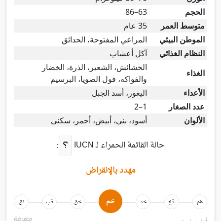
الحجم
63–86
متوسط العمر
35 عام
الموطن البيئي
المراعي المفتوحة، الحدائق
النظام الغذائي
آكل أعشاب
الحشائش، الشعير، الذرة، الخضار
الغذاء
والفواكه، فول الصويا، البرسيم
الأعداء
اليغور، أسد الجبل
عدد الصغار
1–2
الألوان
أسود، بني، أبيض، أحمر، سكني
حالة القائمة الحمراء لـ
IUCN
:
مهدد بالإنقراض
خم
غم
قخ
خد
خق
قب
نق
منقرضة