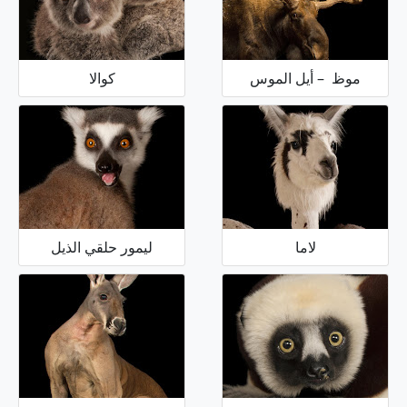
موظ – أيل الموس
كوالا
لاما
ليمور حلقي الذيل