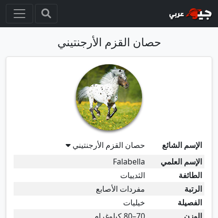
حصان القزم الأرجنتيني
الإسم الشائع
حصان القزم الأرجنتيني
الإسم العلمي
Falabella
الطائفة
الثدييات
الرتبة
مفردات الأصابع
الفصيلة
خيليات
الوزن
70–80 كيلوغرام