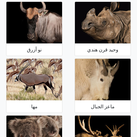
وحيد قرن هندي
نو أزرق
ماعز الجبال
مها